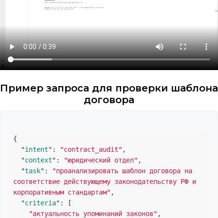
Пример запроса для проверки шаблона
договора
{

  "
intent
": 
"contract_audit"
,

  "
context
": 
"юридический отдел"
,

  "
task
": 
"проанализировать шаблон договора на 
соответствие действующему законодательству РФ и 
корпоративным стандартам"
,

  "
criteria
": 
[

"актуальность упоминаний законов"
,
