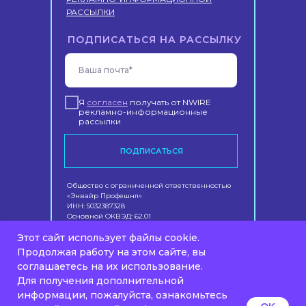
РАССЫЛКИ
ПОДПИСАТЬСЯ НА РАССЫЛКУ
Ваша почта*
Я
согласен
получать от NWIRE
рекламно-информационные
рассылки
ПОДПИСАТЬСЯ
Общество с ограниченной ответственностью
«Энвайр Профешнл»
ИНН: 5032387328
Основной ОКВЭД: 62.01
Вид деятельности в области ИТ: 1.01
Этот сайт использует файлы cookie.
Юридический адрес: 143007, Московская
область, г Одинцово, Молодежная ул, д. 46,
Продолжая работу на этом сайте, вы
помещ. 523/2,3
соглашаетесь на их использование.
Для получения дополнительной
информации, пожалуйста, ознакомьтесь
© 2026 NWIRE Professional. Все права защищены