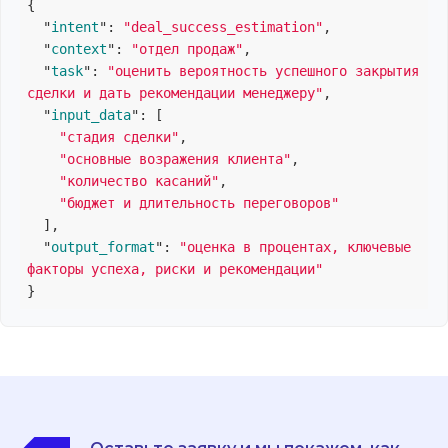
{

  "
intent
": 
"deal_success_estimation"
,

  "
context
": 
"отдел продаж"
,

  "
task
": 
"оценить вероятность успешного закрытия 
сделки и дать рекомендации менеджеру"
,

  "
input_data
": 
[

"стадия сделки"
,

"основные возражения клиента"
,

"количество касаний"
,

"бюджет и длительность переговоров"
  ]
,

  "
output_format
": 
"оценка в процентах, ключевые 
факторы успеха, риски и рекомендации"